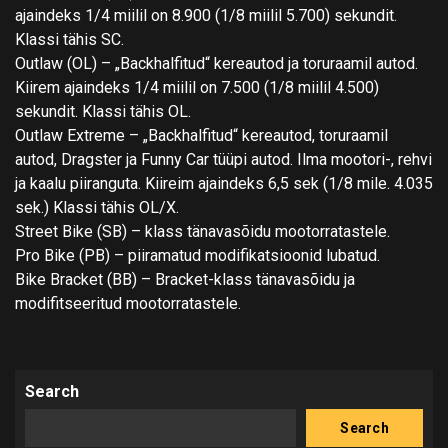
ajaindeks 1/4 miilil on 8.900 (1/8 miilil 5.700) sekundit.
Klassi tähis SC.
Outlaw (OL) – „Backhalfitud“ kereautod ja toruraamil autod.
Kiirem ajaindeks 1/4 miilil on 7.500 (1/8 miilil 4.500)
sekundit. Klassi tähis OL.
Outlaw Extreme – „Backhalfitud“ kereautod, toruraamil
autod, Dragster ja Funny Car tüüpi autod. Ilma mootori-, rehvi
ja kaalu piiranguta. Kiireim ajaindeks 6,5 sek (1/8 mile. 4.035
sek.) Klassi tähis OL/X.
Street Bike (SB) – klass tänavasõidu mootorratastele.
Pro Bike (PB) – piiramatud modifikatsioonid lubatud.
Bike Bracket (BB) – Bracket-klass tänavasõidu ja
modifitseeritud mootorratastele.
Search
Search