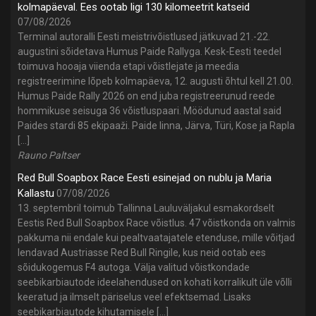
kolmapäeval. Ees ootab ligi 130 kilomeetrit katseid
07/08/2026
Terminal autoralli Eesti meistrivõistlused jätkuvad 21.-22.
augustini sõidetava Humus Paide Rallyga. Kesk-Eesti teedel
toimuva hooaja viienda etapi võistlejate ja meedia
registreerimine lõpeb kolmapäeva, 12. augusti õhtul kell 21.00.
Humus Paide Rally 2026 on end juba registreerunud reede
hommikuse seisuga 36 võistluspaari. Möödunud aastal said
Paides stardi 85 ekipaaži. Paide linna, Järva, Türi, Kose ja Rapla
[…]
Rauno Paltser
Red Bull Soapbox Race Eesti esinejad on nublu ja Maria
Kallastu
07/08/2026
13. septembril toimub Tallinna Lauluväljakul esmakordselt
Eestis Red Bull Soapbox Race võistlus. 47 võistkonda on valmis
pakkuma nii endale kui pealtvaatajatele etenduse, mille võitjad
lendavad Austriasse Red Bull Ringile, kus neid ootab ees
sõidukogemus F4 autoga. Välja valitud võistkondade
seebikarbiautode ideelahendused on kohati korralikult üle võlli
keeratud ja ilmselt päriselus veel efektsemad. Lisaks
seebikarbiautode kihutamisele […]