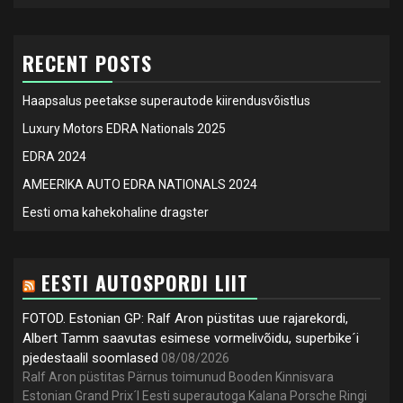
RECENT POSTS
Haapsalus peetakse superautode kiirendusvõistlus
Luxury Motors EDRA Nationals 2025
EDRA 2024
AMEERIKA AUTO EDRA NATIONALS 2024
Eesti oma kahekohaline dragster
EESTI AUTOSPORDI LIIT
FOTOD. Estonian GP: Ralf Aron püstitas uue rajarekordi,
Albert Tamm saavutas esimese vormelivõidu, superbike´i
pjedestaalil soomlased
08/08/2026
Ralf Aron püstitas Pärnus toimunud Booden Kinnisvara
Estonian Grand Prix´l Eesti superautoga Kalana Porsche Ringi