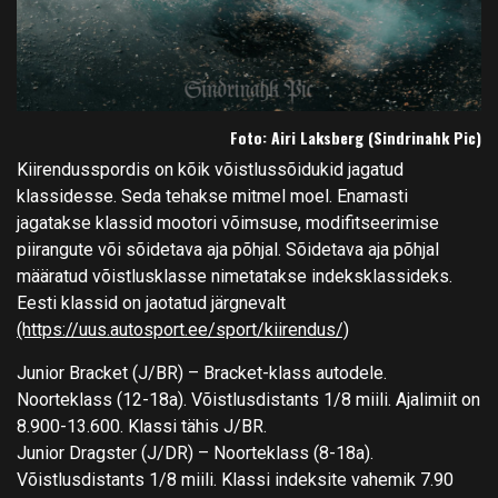
Foto: Airi Laksberg (Sindrinahk Pic)
Kiirendusspordis on kõik võistlussõidukid jagatud
klassidesse. Seda tehakse mitmel moel. Enamasti
jagatakse klassid mootori võimsuse, modifitseerimise
piirangute või sõidetava aja põhjal. Sõidetava aja põhjal
määratud võistlusklasse nimetatakse indeksklassideks.
Eesti klassid on jaotatud järgnevalt
(https://uus.autosport.ee/sport/kiirendus/)
Junior Bracket (J/BR) – Bracket-klass autodele.
Noorteklass (12-18a). Võistlusdistants 1/8 miili. Ajalimiit on
8.900-13.600. Klassi tähis J/BR.
Junior Dragster (J/DR) – Noorteklass (8-18a).
Võistlusdistants 1/8 miili. Klassi indeksite vahemik 7.90