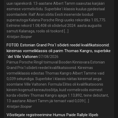
uue rajarekordi. 13-aastane Albert Tamm saavutas karjääri
esimese vormelivõidu. Superbike´i klassis kuulus pjedestaal
soomlastele. Ralf Aron sõitis Eesti inseneride loodud
superautoga Kalana Porsche Ringi uueks rekordiks 1.05,775.
Eelmine rekord 1.08,408 oli sõidetud 2024. aasta augustis
samuti Kalanaga, roolis oli tookord […]
Kristjan Sooper
FOTOD. Estonian Grand Prix´l sõideti reedel kvalifikatsioonid:
kiireimas vormeliklassis oli parim Thomas Kangro, superbike
´del Ville Valtonen
07/08/2026
Pärnus Porsche Ringil toimuval Booden Kinnisvara Estonian
Grand Prix´l sõideti reedel kvalifikatsioonid. Kiireimas
vormeliklassis edestas Thomas Kangro Albert Tamme vaid
0,039 sekundiga. Superbike´i klassis näitas kiireimat aega
soomlane Ville Valtonen. Formula Elites oli kvalifikatsioonis
kiireim kogenud kereautosõitja, kuid vormeliroolis esimest
korda võistlev Thomas Kangro ajaga 1.13,892, teine debütant,
13-aastane Albert Tamm jäi temast vaid 0,039 […]
Kristjan Sooper
Võistlejate registreerimine Humus Paide Rallyle lõpeb